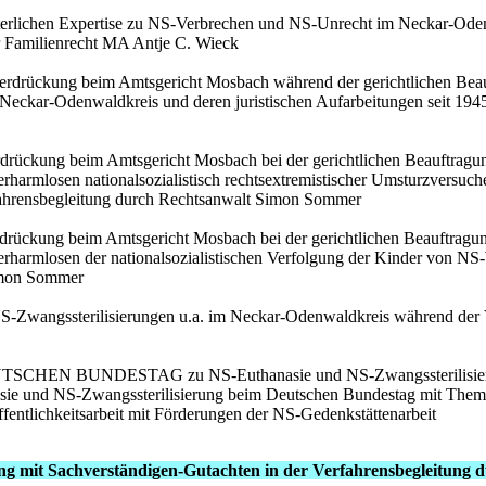
chterlichen Expertise zu NS-Verbrechen und NS-Unrecht im Neckar-Od
r Familienrecht MA Antje C. Wieck
nterdrückung beim Amtsgericht Mosbach während der gerichtlichen Be
eckar-Odenwaldkreis und deren juristischen Aufarbeitungen seit 1945
rdrückung beim Amtsgericht Mosbach bei der gerichtlichen Beauftragu
harmlosen nationalsozialistisch rechtsextremistischer Umsturzversuc
rfahrensbegleitung durch Rechtsanwalt Simon Sommer
rdrückung beim Amtsgericht Mosbach bei der gerichtlichen Beauftragu
Verharmlosen der nationalsozialistischen Verfolgung der Kinde
Simon Sommer
S-Zwangssterilisierungen u.a. im Neckar-Odenwaldkreis während der 
EUTSCHEN BUNDESTAG zu NS-Euthanasie und NS-Zwangssterilisierun
asie und NS-Zwangssterilisierung beim Deutschen Bundestag mit Them
entlichkeitsarbeit mit Förderungen der NS-Gedenkstättenarbeit
ang mit Sachverständigen-Gutachten in der Verfahrensbegleitun