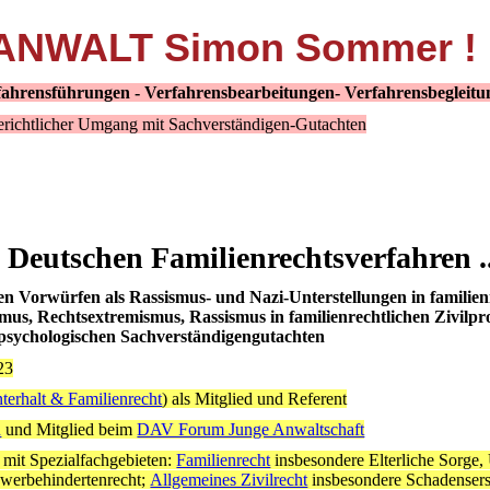
NWALT Simon Sommer !
erfahrensführungen - Verfahrensbearbeitungen- Verfahrensbegleit
erichtlicher Umgang mit Sachverständigen-Gutachten
 Deutschen Familienrechtsverfahren ..
en Vorwürfen als Rassismus- und Nazi-Unterstellungen in familien
ismus, Rechtsextremismus, Rassismus in familienrechtlichen Zivilpr
enpsychologischen Sachverständigengutachten
23
terhalt & Familienrecht
) als Mitglied und Referent
n
und Mitglied beim
DAV Forum Junge Anwaltschaft
 mit Spezialfachgebieten:
Familienrecht
insbesondere Elterliche Sorge,
werbehindertenrecht;
Allgemeines Zivilrecht
insbesondere Schadenser