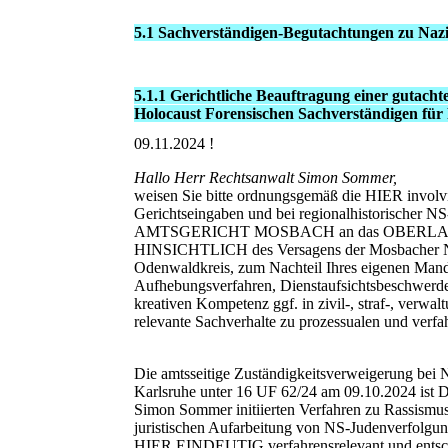
5.1 Sachverständigen-Begutachtungen zu Naz
5.1.1 Gerichtliche Beauftragung einer gutac
Holocaust Forensischen Sachverständigen für
09.11.2024 !
Hallo Herr Rechtsanwalt Simon Sommer,
weisen Sie bitte ordnungsgemäß die HIER involv
Gerichtseingaben und bei regionalhistorische
AMTSGERICHT MOSBACH an das OBERLANDE
HINSICHTLICH des Versagens der Mosbacher Nach
Odenwaldkreis, zum Nachteil Ihres eigenen Mand
Aufhebungsverfahren, Dienstaufsichtsbeschwerden
kreativen Kompetenz ggf. in zivil-, straf-, verw
relevante Sachverhalte zu prozessualen und verfa
Die amtsseitige Zuständigkeitsverweigerung bei 
Karlsruhe unter 16 UF 62/24 am 09.10.2024 is
Simon Sommer initiierten Verfahren zu Rassismus
juristischen Aufarbeitung von NS-Judenverfolg
HIER EINDEUTIG verfahrensrelevant und entsch