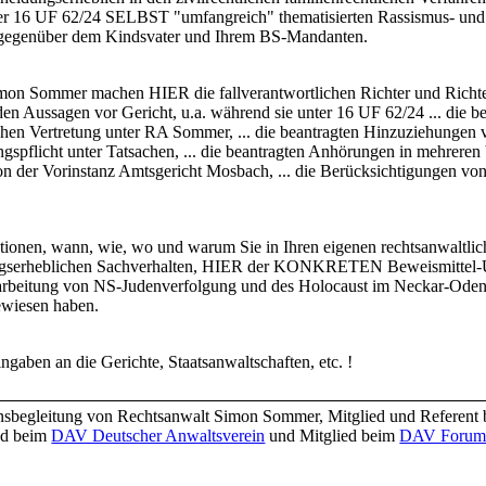
r 16 UF 62/24 SELBST "umfangreich" thematisierten Rassismus- und N
) gegenüber dem Kindsvater und Ihrem BS-Mandanten.
imon Sommer machen HIER die fallverantwortlichen Richter und Richte
en Aussagen vor Gericht, u.a. während sie unter 16 UF 62/24 ... die
chen Vertretung unter RA Sommer, ... die beantragten Hinzuziehungen 
gspflicht unter Tatsachen, ... die beantragten Anhörungen in mehreren
 der Vorinstanz Amtsgericht Mosbach, ... die Berücksichtigungen vo
titutionen, wann, wie, wo und warum Sie in Ihren eigenen rechtsanwaltli
dungserheblichen Sachverhalten, HIER der KONKRETEN Beweismittel-
Aufarbeitung von NS-Judenverfolgung und des Holocaust im Neckar-Oden
wiesen haben.
gaben an die Gerichte, Staatsanwaltschaften, etc. !
nsbegleitung von Rechtsanwalt Simon Sommer, Mitglied und Referent
ied beim
DAV Deutscher Anwaltsverein
und Mitglied beim
DAV Forum 