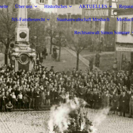
seite
Über uns
Historisches
AKTUELLES
Repara
NS-Familienrecht
Staatsanwaltschaft Mosbach
Mosbache
Rechtsanwalt Simon Sommer