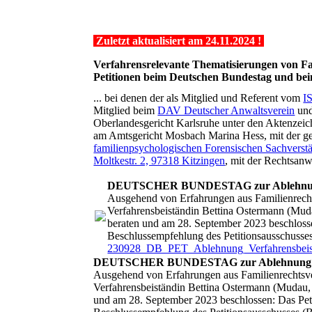
Zuletzt aktualisiert am 24.11.2024 !
Verfahrensrelevante Thematisierungen von Fa
Petitionen beim Deutschen Bundestag und be
... bei denen der als Mitglied und Referent vom
I
Mitglied beim
DAV Deutscher Anwaltsverein
und
Oberlandesgericht Karlsruhe unter den Aktenzeich
am Amtsgericht Mosbach Marina Hess, mit der ger
familienpsychologischen Forensischen Sach
Moltkestr. 2, 97318 Kitzingen
, mit der Rechtsanw
DEUTSCHER BUNDESTAG zur Ablehnung 
Ausgehend von Erfahrungen aus Familienrecht
Verfahrensbeiständin Bettina Ostermann (
beraten und am 28. September 2023 beschlossen
Beschlussempfehlung des Petitionsausschusse
230928_DB_PET_Ablehnung_Verfahrensbeis
DEUTSCHER BUNDESTAG zur Ablehnung von
Ausgehend von Erfahrungen aus Familienrechtsve
Verfahrensbeiständin Bettina Ostermann (Mud
und am 28. September 2023 beschlossen: Das Petit