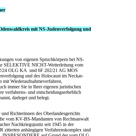
mer
r-Odenwaldkreis mit NS-Judenverfolgung und
ückungen von eigenen Spruchkörpern bei NS-
eitige SELEKTIVE NICHT-Weiterleitung vom
24 OLG KA und 6F 202/21 AG MOS
enverfolgung und des Holocaust im Neckar-
en mit Wiederaufnahmeverfahren,
h immer Sie in Ihrer eigenen juristischen
ere verfahrens- und entscheidungserheblich
annt, darleget und belegt.
r und Richterinnen des Oberlandesgerichts
n die vom KV-BS-Mandanten von Rechtsanwalt
her Nachkriegsjustiz seit 1945 in der
 zitierten anhängigen Verfahrenskomplex sind
fahren. INSBESONDERE auf Grund der vom OLG