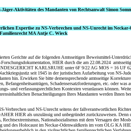
i-Jäger-Aktivitäten des Mandanten von Rechtsanwalt Simon Som
hterlichen Expertise zu NS-Verbrechen und NS-Unrecht im Necka
 Familienrecht MA Antje C. Wieck
ierten Gerichte auf die folgenden Amtsseitigen Beweismittel-Unterdr
r NS-Forschungsdokumentation, HIER durch die am 22.08.2024 amtss
SGERICHT KARLSRUHE unter 6F 9/22 AG MOS = 16 UF 62/
kriegsjustiz seit 1945 in der juristischen Aufarbeitung von NS-Jud
anten hin. Erwirken Sie bitte demensprechende amtsseitige Korrektur
, Befangenheitsanträgen, Schadensersatzforderungen, etc. oder was auc
altungs- und verfassungsrechtlichen Kontexten veranlassen können. Weit
hrensinhaltlichen Benachteiligungen Ihres Mandanten werden Ihnen ben
NS-Verbrechen und NS-Unrecht seitens der fallverantwortlichen Richte
t DAHER HIER als unzulässig und unbegründet zurückzuweisen. Den
, Rechtsextremismus, Nationalsozialismus mit dem Versagen der Mosbac
ung und des Holocaust im Neckar-Odenwaldkreis im vom OLG KA HIER
eidungserheblich in den zivilrechtlichen familienrechtlichen Ver