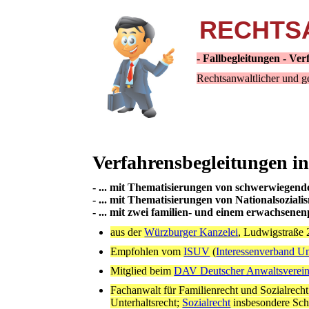
RECHTSA
- Fallbegleitungen - V
Rechtsanwaltlicher und g
Verfahrensbegleitungen in
- ... mit Thematisierungen von schwerwiegend
- ... mit Thematisierungen von Nationalsozial
- ... mit zwei familien- und einem erwachsen
aus der
Würzburger Kanzelei
, Ludwigstraße 
Empfohlen vom
ISUV
(
Interessenverband Un
Mitglied beim
DAV Deutscher Anwaltsverei
Fachanwalt für Familienrecht und Sozialrecht
Unterhaltsrecht;
Sozialrecht
insbesondere Sch