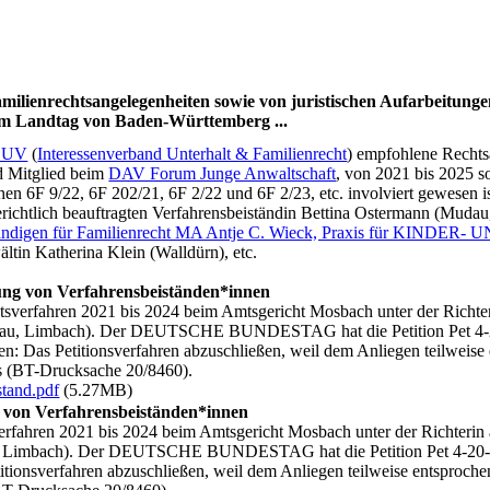
milienrechtsangelegenheiten sowie von juristischen Aufarbeitung
im Landtag von Baden-Württemberg ...
SUV
(
Interessenverband Unterhalt & Familienrecht
) empfohlene Rec
 Mitglied beim
DAV Forum Junge Anwaltschaft
, von 2021 bis 2025 
en 6F 9/22, 6F 202/21, 6F 2/22 und 6F 2/23, etc. involviert gewesen is
ichtlich beauftragten Verfahrensbeiständin Bettina Ostermann (Mudau, 
verständigen für Familienrecht MA Antje C. Wieck, Praxis für
ältin Katherina Klein (Walldürn), etc.
von Verfahrensbeiständen*innen
sverfahren 2021 bis 2024 beim Amtsgericht Mosbach unter der Richte
Mudau, Limbach). Der DEUTSCHE BUNDESTAG hat die Petition Pet 4
: Das Petitionsverfahren abzuschließen, weil dem Anliegen teilweise e
s (BT-Drucksache 20/8460).
tand.pdf
(5.27MB)
 Verfahrensbeiständen*innen
rfahren 2021 bis 2024 beim Amtsgericht Mosbach unter der Richterin
au, Limbach). Der DEUTSCHE BUNDESTAG hat die Petition Pet 4-20
ionsverfahren abzuschließen, weil dem Anliegen teilweise entsprochen 