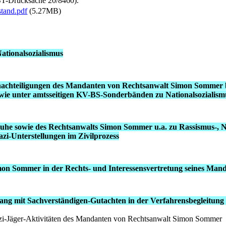
BT-Drucksache 20/8460).
tand.pdf
(5.27MB)
ationalsozialismus
enachteiligungen des Mandanten von Rechtsanwalt Simon Sommer 
. sowie unter amtsseitigen KV-BS-Sonderbänden zu Nationalsoziali
ruhe sowie des Rechtsanwalts Simon Sommer u.a. zu Rassismus-,
i-Unterstellungen im Zivilprozess
on Sommer in der Rechts- und Interessensvertretung seines Man
gang mit Sachverständigen-Gutachten in der Verfahrensbegleitu
zi-Jäger-Aktivitäten des Mandanten von Rechtsanwalt Simon Sommer