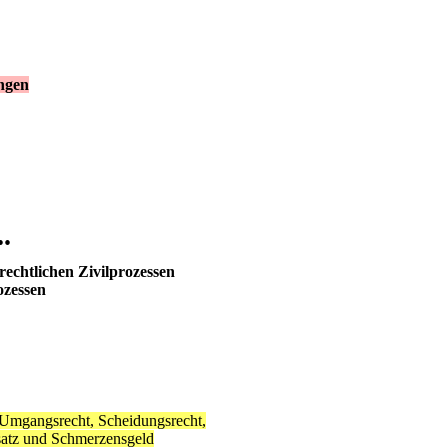
ungen
.
rechtlichen Zivilprozessen
ozessen
 Umgangsrecht, Scheidungsrecht,
satz und Schmerzensgeld