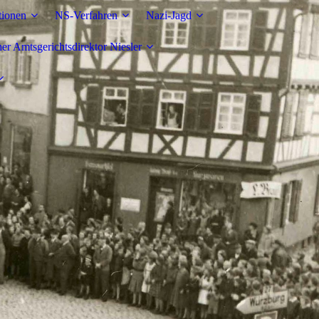
tionen
NS-Verfahren
Nazi-Jagd
r Amtsgerichtsdirektor Niesler