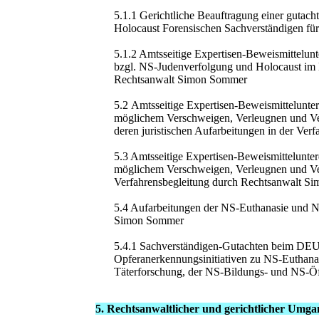
5.1.1 Gerichtliche Beauftragung einer guta
Holocaust Forensischen Sachverständigen fü
5.1.2 Amtsseitige Expertisen-Beweismittelu
bzgl. NS-Judenverfolgung und Holocaust im N
Rechtsanwalt Simon Sommer
5.2 Amtsseitige Expertisen-Beweismittelunte
möglichem Verschweigen, Verleugnen und Ver
deren juristischen Aufarbeitungen in der Ve
5.3 Amtsseitige Expertisen-Beweismittelunte
möglichem Verschweigen, Verleugnen und 
Verfahrensbegleitung durch Rechtsanwalt 
5.4 Aufarbeitungen der NS-Euthanasie und N
Simon Sommer
5.4.1 Sachverständigen-Gutachten beim D
Opferanerkennungsinitiativen zu NS-Euthan
Täterforschung, der NS-Bildungs- und NS-Öff
5. Rechtsanwaltlicher und gerichtlicher Umg