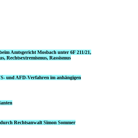
beim Amtsgericht Mosbach unter 6F 211/21,
smus, Rechtsextremismus, Rassismus
 NS- und AFD-Verfahren im anhängigen
danten
ng durch Rechtsanwalt Simon Sommer