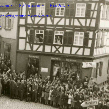
tionen
NS-Verfahren
Nazi-Jagd
r Amtsgerichtsdirektor Niesler