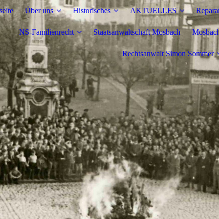
seite
Über uns
Historisches
AKTUELLES
Repara
NS-Familienrecht
Staatsanwaltschaft Mosbach
Mosbache
Rechtsanwalt Simon Sommer