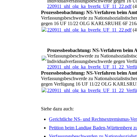
Individualverfassungsbeschwerde gegen 
220911_uhl_olg_ka_bverfg_UF_11_22.pdf
(4
Prozessbeobachtung: NS-Verfahren beim Amt
Verfassungsbeschwerde zu Nationalsozialistisch
gegen 16 UF 11/22 OLG KARLSRUHE 6F 216/
220911_uhl_olg_ka_bverfg_UF_11_22.pdf
(4
Prozessbeobachtung: NS-Verfahren beim A
Verfassungsbeschwerde zu Nationalsozialistis
Individualverfassungsbeschwerde gegen V
220911_uhl_olg_ka_bverfg_UF_11_22_Verfü
Prozessbeobachtung: NS-Verfahren beim Amt
Verfassungsbeschwerde zu Nationalsozialistisch
gegen Verfügung 16 UF 11/22 OLG KARLSRU
220911_uhl_olg_ka_bverfg_UF_11_22_Verfü
Siehe dazu auch:
Gerichtliche NS- und Rechtsextremismus-Ve
Petition beim Landtag Baden-Württemberg zur
Verfassungsbeschwerden zu Nationalsozialis