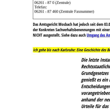
06261 - 87 0 (Zentrale)
Telefax:
06261 - 87 460 (Zentrale Faxnummer)
Das Amtsgericht Mosbach hat jedoch seit dem 03
der Konkreten Sachverhaltsbenennungen mit einer 
NICHT ausgestellt. Siehe dazu auch
Umgang des Am
Ich gehe bis nach Karlsruhe: Eine Geschichte des 
Die letzte Inst
Rechtsstaatlic
Grundgesetzes u
genießt es ein
Entscheidungen
vorangetrieben.
anhand der neu
Urteile für das