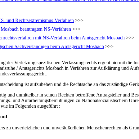
NS- und Rechtsextremismus-Verfahren
>>>
ht Mosbach beantragten NS-Verfahren
>>>
lienrechtsverfahren mit NS-Verfahren beim Amtsgericht Mosbach
>>>
ogischen Sachverständigen beim Amtsgericht Mosbach
>>>
ung der Verletzung spezifischen Verfassungsrechts ergeht hiermit die 
rlsruhe / Amtsgerichts Mosbach in Verfahren zur Aufklärung und Aufa
undesverfassungsgericht.
ntscheidung ist aufzuheben und die Rechtsache an das zuständige Geri
ig und unmittelbar in seinen Rechten betroffene Antragsteller und Bes
rungs- und Aufarbeitungsbemühungen zu Nationalsozialistischem Unrec
t wie im Folgenden ausgeführt :
land
ers zu unverletzlichen und unveräußerlichen Menschenrechten als Gru