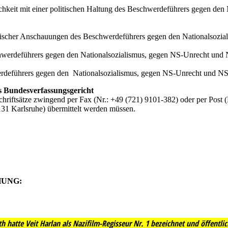
nlichkeit mit einer politischen Haltung des Beschwerdeführers gegen d
itischer Anschauungen des Beschwerdeführers gegen den Nationalsozi
chwerdeführers gegen den Nationalsozialismus, gegen NS-Unrecht und
werdeführers gegen den Nationalsozialismus, gegen NS-Unrecht und N
 Bundesverfassungsgericht
Schriftsätze zwingend per Fax (Nr.: +49 (721) 9101-382) oder per Post
6131 Karlsruhe) übermittelt werden müssen.
UNG:
üth hatte Veit Harlan als Nazifilm-Regisseur Nr. 1 bezeichnet und öffentl