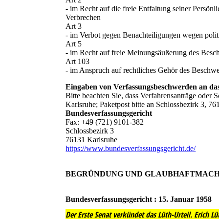
- im Recht auf die freie Entfaltung seiner Persö
Verbrechen
Art 3
- im Verbot gegen Benachteiligungen wegen pol
Art 5
- im Recht auf freie Meinungsäußerung des Bes
Art 103
- im Anspruch auf rechtliches Gehör des Besch
Eingaben von Verfassungsbeschwerden an das
Bitte beachten Sie, dass Verfahrensanträge oder 
Karlsruhe; Paketpost bitte an Schlossbezirk 3, 7
Bundesverfassungsgericht
Fax: +49 (721) 9101-382
Schlossbezirk 3
76131 Karlsruhe
https://www.bundesverfassungsgericht.de/
BEGRÜNDUNG UND GLAUBHAFTMACH
Bundesverfassungsgericht : 15. Januar 1958
Der Erste Senat verkündet das Lüth-Urteil. Erich L