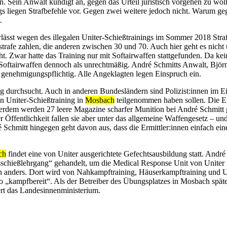
n. Sein Anwalt kündigt an, gegen das Urteil juristisch vorgehen zu wol
 liegen Strafbefehle vor. Gegen zwei weitere jedoch nicht. Warum gegen
.
lässt wegen des illegalen Uniter-Schießtrainings im Sommer 2018 Stra
dstrafe zahlen, die anderen zwischen 30 und 70. Auch hier geht es nich
t. Zwar hatte das Training nur mit Softairwaffen stattgefunden. Da k
 Softairwaffen dennoch als unrechtmäßig. André Schmitts Anwalt, Björ
t genehmigungspflichtig. Alle Angeklagten legen Einspruch ein.
 durchsucht. Auch in anderen Bundesländern sind Polizist:innen im E
n Uniter-Schießtraining in
Mosbach
teilgenommen haben sollen. Die Er
erdem werden 27 leere Magazine scharfer Munition bei André Schmitt 
r Öffentlichkeit fallen sie aber unter das allgemeine Waffengesetz – 
 Schmitt hingegen geht davon aus, dass die Ermittler:innen einfach e
ch
findet eine von Uniter ausgerichtete Gefechtsausbildung statt. André S
sschießlehrgang“ gehandelt, um die Medical Response Unit von Uniter i
n anders. Dort wird von Nahkampftraining, Häuserkampftraining und U
„kampfbereit“. Als der Betreiber des Übungsplatzes in Mosbach später 
ert das Landesinnenministerium.