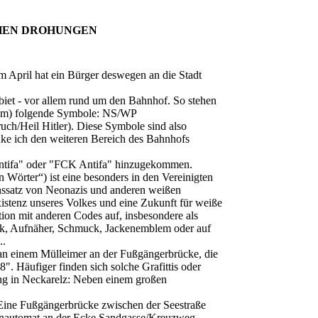
CHEN DROHUNGEN
im April hat ein Bürger deswegen an die Stadt
ebiet - vor allem rund um den Bahnhof. So stehen
heim) folgende Symbole: NS/WP
uch/Heil Hitler). Diese Symbole sind also
nke ich den weiteren Bereich des Bahnhofs
i Antifa" oder "FCK Antifa" hinzugekommen.
 Wörter“) ist eine besonders in den Vereinigten
enssatz von Neonazis und anderen weißen
xistenz unseres Volkes und eine Zukunft für weiße
tion mit anderen Codes auf, insbesondere als
ruck, Aufnäher, Schmuck, Jackenemblem oder auf
..
n einem Mülleimer an der Fußgängerbrücke, die
. Häufiger finden sich solche Grafittis oder
ng in Neckarelz: Neben einem großen
: Eine Fußgängerbrücke zwischen der Seestraße
ttenautomat an der Ecke Sandgasse/Kreuzweg