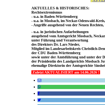
|
NS-VE
AKTUELLES & HISTORISCHES:
Rechtsextremismus
- u.a. in Baden-Württemberg
- u.a. in Mosbach, im Neckar-Odenwald-Krei
- Angriffe ausgehend von der Neuen Rechten, 
- u.a. in juristischen Aufarbeitungen
ausgehend vom Amtsgericht Mosbach, Neckar
unter Führung und Verantwortung
des Direktors Dr. Lars Niesler,
Mitglied im Landesarbeitskreis Christlich-D
der CDU Baden-Württemberg
sowie unter der Amtsführung und unter der Di
der Präsidentin des Landgerichts Mosbach Jut
ehemalige Direktorin der Amtsgerichte Sinsh
Zuletzt AKTUALISIERT am 14.06.2026 !