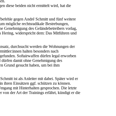
len.
 diese beiden nicht ermittelt wird, hat die
fbefehle gegen André Schmitt und fünf weitere
t um mögliche rechtsradikale Bestrebungen,
eine Genehmigung des Geländebetreibers vorlag,
n Hering, widerspricht dem: Das Mitführen und
insatz, durchsucht werden die Wohnungen der
mittler:innen halten besonders nach
gefunden. Softairwaffen dürfen legal erworben
und dürfen damit ohne Genehmigung des
inen Grund gesucht haben, um bei ihm
chmitt ist als Anleiter mit dabei. Später wird er
n ihren Einsätzen ggf. schützen zu können.
mgang mit Hinterhalten gesprochen. Die letzte
von der Art der Trainings erfährt, kündigt er die