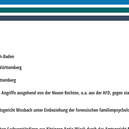
ch-Baden
-Württemberg
rttemberg
 Angriffe ausgehend von der Neuen Rechten, u.a. aus der AFD, gegen staa
sgericht Mosbach unter Einbeziehung der forensischen familienpsycholo
schen Sachverständigen aus Kitzingen Antje Wieck durch das Amtsgericht