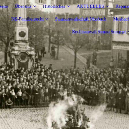
seite
Über uns
Historisches
AKTUELLES
Repara
NS-Familienrecht
Staatsanwaltschaft Mosbach
Mosbache
Rechtsanwalt Simon Sommer