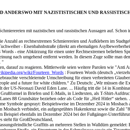
D ANDERSWO MIT NAZISTISTISCHEN UND RASSISTIS
 Schmierereien mit nazistischen und rassistischen Aussagen auf. Schon 
it die Anzahl an rechtsextremen Schmierereien und Aufklebern im Stadtg
 Tuchweiher - Eisenbahnhstraße (direkt am ehemaligen Asylbewerber
 Words - eine Abkürzung für einen unter Rechtsextremen beliebten Spr
 Meinung nach umgehend entfernt werden. In diesem Zuge sollte man de
. "
men, darauf zu reagieren. Mittlerweile seien weitere Parolen wie "Ant
.wikipedia.org/wiki/Fourteen_Words
: Fourteen Words (deutsch „vierzehn
g gebrauchte verschleiernde Umschreibung für einen verbreiteten Glaub
people and a future for white children.“ Zu Deutsch: „Wir müssen die E
lt der US-Neonazi David Eden Lane. ... Häufig tritt die 14 in Kombina
ls Grußformel in Briefen und E-Mails, in Liedtexten, als T-Shirt-Aufd
anes 88 Grundsätze beziehen oder als Code für „Heil Hitler“ stehen. .
me Symbole gesprayt: Beispielsweise im Dezember 2024 in Mosbach a
 Mosbach verbindet, ein aufgesprühtes Hakenkreuz sowie die Zahl "88"
m Beispiel ebenfalls im Dezember 2024 bei der Fußgänger-Unterführu
es steht für GroßDeutschland,
fassungsfeindliche Graffitis an mehreren Stellen in Walldürn gemeldet
iltenberger Straße, ein Stromturm in der Schmalgasse sowie ein Zigare