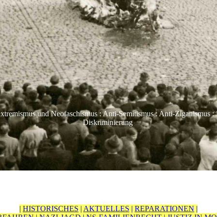
extremismus und Neofaschismus : Anti-Semitismus : Anti-Ziganismus : 
Diskriminierung
|
HISTORISCHES
|
AKTUELLES
|
REPARATIONEN
|