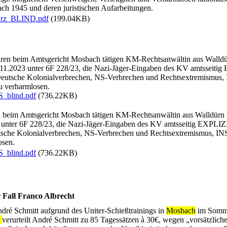
ch 1945 und deren juristischen Aufarbeitungen.
urz_BLIND.pdf
(199.04KB)
ahren beim Amtsgericht Mosbach tätigen KM-Rechtsanwältin aus Wa
11.2023 unter 6F 228/23, die Nazi-Jäger-Eingaben des KV amtsseiti
eutsche Kolonialverbrechen, NS-Verbrechen und Rechtsextremism
u verharmlosen.
blind.pdf
(736.22KB)
en beim Amtsgericht Mosbach tätigen KM-Rechtsanwältin aus Walld
 unter 6F 228/23, die Nazi-Jäger-Eingaben des KV amtsseitig EXPLI
tsche Kolonialverbrechen, NS-Verbrechen und Rechtsextremismus,
osen.
blind.pdf
(736.22KB)
 Fall Franco Albrecht
ré Schmitt aufgrund des Uniter-Schießtrainings in
Mosbach
im Somme
h
verurteilt André Schmitt zu 85 Tagessätzen à 30€, wegen „vorsätzlic