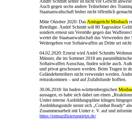
André Schmitt selber ist nicht vor Gericht anwese
Auch gegen sechs andere Teilnehmer des Trainings
Staatsanwaltschaft bisher nicht öffentlich gemacht
Mitte Oktober 2020: Das
Amtsgericht Mosbach
er
Beteiligte. André Schmitt soll 80 Tagessätze Gel
sondern erneut um Verstöße gegen das Waffenrech
wertet die Staatsanwaltschaft das Verwenden der
Weitergeben von Softairwaffen an Dritte sei nich
04.02.2020: Erneut wird André Schmitts Wohnung
Männer, die im Sommer 2018 am paramilitärische
Softairwaffen Ausschau, finden solche auch. Auß
und privat geschossen werden. Beim Tragen in de
Geländebetreibers nicht verwendet werden. André
reinzukommen – und auf Zufallsfunde hofften.
30.06.2018: Im baden-württembergischen
Mosba
aussagen, es habe sich dabei um einen „Reaktion
Uniter-interne Ausbildungspläne klingen hingege
Ausbildungsstufe nennt sich „Combat Ready“ also 
Zusammenarbeit mit Uniter e. V. auf und informi
https://entnazifizierungjetzt.de/