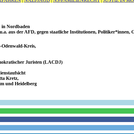
RFAHREN
|
NAZI-JAGD
|
NS-FAMILIENRECHT
|
JUSTIZ IN M
s, in Nordbaden
u.a. aus der AFD, gegen staatliche Institutionen, Politiker*inne
-Odenwald-Kreis,
emokratischer Juristen (LACDJ)
enstaufsicht
ta Kretz,
eim und Heidelberg