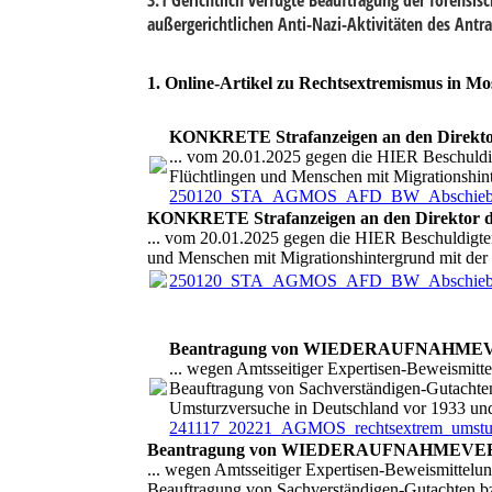
außergerichtlichen Anti-Nazi-Aktivitäten des Antra
1. Online-Artikel zu Rechtsextremismus in M
KONKRETE Strafanzeigen an den Direktor 
... vom 20.01.2025 gegen die HIER Beschuld
Flüchtlingen und Menschen mit Migrationshint
250120_STA_AGMOS_AFD_BW_Abschiebet
KONKRETE Strafanzeigen an den Direktor de
... vom 20.01.2025 gegen die HIER Beschuldigt
und Menschen mit Migrationshintergrund mit der 
250120_STA_AGMOS_AFD_BW_Abschiebet
Beantragung von WIEDERAUFNAHMEVER
... wegen Amtsseitiger Expertisen-Beweismitt
Beauftragung von Sachverständigen-Gutachten 
Umsturzversuche in Deutschland vor 1933 und
241117_20221_AGMOS_rechtsextrem_umst
Beantragung von WIEDERAUFNAHMEVERFAH
... wegen Amtsseitiger Expertisen-Beweismittelu
Beauftragung von Sachverständigen-Gutachten bzg