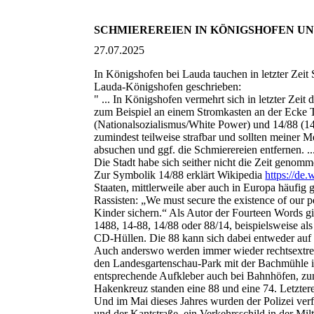
SCHMIEREREIEN IN KÖNIGSHOFEN UN
27.07.2025
In Königshofen bei Lauda tauchen in letzter Zeit
Lauda-Königshofen geschrieben:
" ... In Königshofen vermehrt sich in letzter Ze
zum Beispiel an einem Stromkasten an der Ecke
(Nationalsozialismus/White Power) und 14/88 (14
zumindest teilweise strafbar und sollten meiner
absuchen und ggf. die Schmierereien entfernen. ..
Die Stadt habe sich seither nicht die Zeit genom
Zur Symbolik 14/88 erklärt Wikipedia
https://de
Staaten, mittlerweile aber auch in Europa häufi
Rassisten: „We must secure the existence of our 
Kinder sichern.“ Als Autor der Fourteen Words gi
1488, 14-88, 14/88 oder 88/14, beispielsweise a
CD-Hüllen. Die 88 kann sich dabei entweder auf L
Auch anderswo werden immer wieder rechtsextre
den Landesgartenschau-Park mit der Bachmühle in
entsprechende Aufkleber auch bei Bahnhöfen, zu
Hakenkreuz standen eine 88 und eine 74. Letzter
Und im Mai dieses Jahres wurden der Polizei ver
und der Kantstraße, ein Verkehrsschild in der M