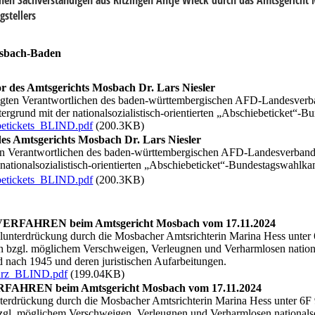
gstellers
osbach-Baden
des Amtsgerichts Mosbach Dr. Lars Niesler
igten Verantwortlichen des baden-württembergischen AFD-Landesver
ergrund mit der nationalsozialistisch-orientierten „Abschiebeticket“
ickets_BLIND.pdf
(200.3KB)
s Amtsgerichts Mosbach Dr. Lars Niesler
en Verantwortlichen des baden-württembergischen AFD-Landesverband
nationalsozialistisch-orientierten „Abschiebeticket“-Bundestagswahlk
ickets_BLIND.pdf
(200.3KB)
FAHREN beim Amtsgericht Mosbach vom 17.11.2024
elunterdrückung durch die Mosbacher Amtsrichterin Marina Hess unter 
bzgl. möglichem Verschweigen, Verleugnen und Verharmlosen nationals
 nach 1945 und deren juristischen Aufarbeitungen.
urz_BLIND.pdf
(199.04KB)
REN beim Amtsgericht Mosbach vom 17.11.2024
nterdrückung durch die Mosbacher Amtsrichterin Marina Hess unter 6F 
l. möglichem Verschweigen, Verleugnen und Verharmlosen nationalsozi