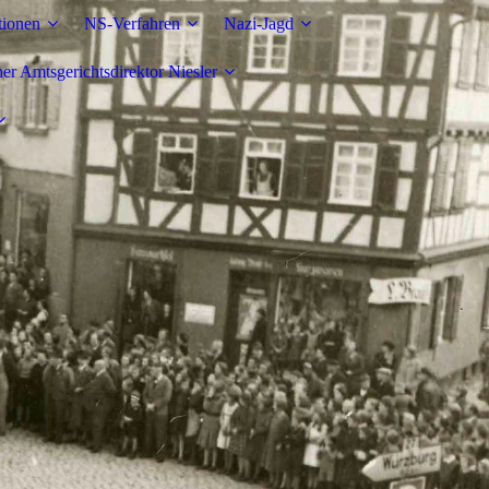
tionen
NS-Verfahren
Nazi-Jagd
r Amtsgerichtsdirektor Niesler